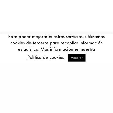
Para poder mejorar nuestros servicios, utilizamos
cookies de terceros para recopilar información
estadística. Más información en nuestra
Política de cookies
Aceptar
+34 938 983 939 . info@p-rovira.es
P. ROVIRA ROVIRA, S.L.U. © 2018 – All Rights
Reserved.
Legal notice
Privacy Policy